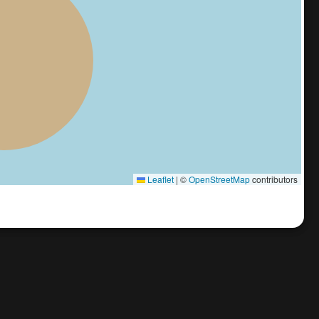
Leaflet
|
©
OpenStreetMap
contributors