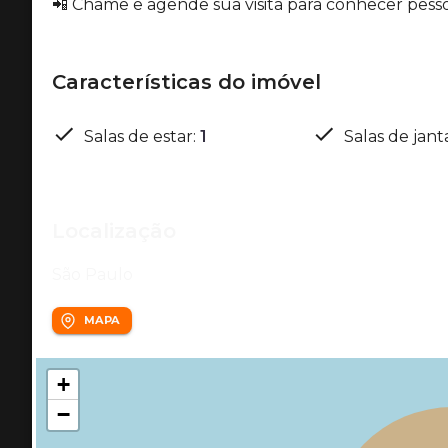
📲 Chame e agende sua visita para conhecer pess
Características do imóvel
Salas de estar
:
1
Salas de jant
Localização
São Paulo
MAPA
+
−