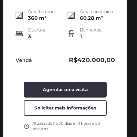
Área terreno
Área construída
360
m²
60.28
m²
Quartos
Banheiros
3
1
R$420.000,00
Venda
Agendar uma visita
Solicitar mais informações
Atualizado há
50 dias e 10 horas e 53
minutos