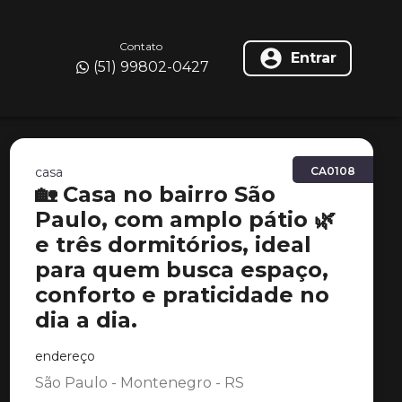
Contato
Entrar
(51) 99802-0427
casa
CA0108
🏡 Casa no bairro São
Paulo, com amplo pátio 🌿
e três dormitórios, ideal
para quem busca espaço,
conforto e praticidade no
dia a dia.
endereço
São Paulo - Montenegro - RS