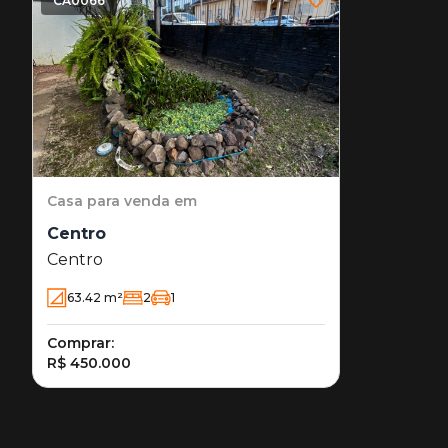
CA0066
Casa
para venda em
Centro
Centro
63.42
m²
2
1
Comprar:
R$ 450.000